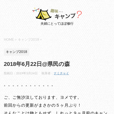
夫婦にとってほぼ修行
HOME
>
キャンプ2018
>
キャンプ2018
2018年6月22日@県民の森
投稿日：
2019年3月24日
執筆者：
ナミチャイ
。。。。。。。。。。。。
ご、ご無沙汰しております、ヨメです。
前回からの更新がまさかの５ヶ月ぶり！
そんなことは物ともせず、しれっと９ヶ月前のキャン