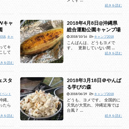
メです …
続きを読む
GWキャ
2018年4月8日@沖縄県
園
総合運動公園キャンプ場
018
,
キャ
2018/10/16
-
キャンプ2018
こんばんは、どうもヨメで
辿ってキ
す。 更新していない間 …
こして
続きを読む
続きを読む
ェスタ
2018年3月18日＠やんば
る学びの森
イベント
2018/06/29
-
キャンプ2018
沖縄。
どうも、ヨメです。 全国的に
ったら
天気が大荒れ、沖縄近海では
台風７ …
続きを読む
続きを読む