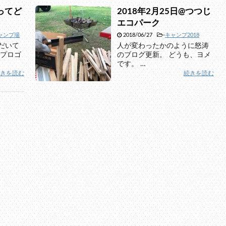
ってど
2018年2月25日@つつじ
エコパーク
ャンプ場
2018/06/27
-
キャンプ2018
だいて
人が変わったかのように怒涛
元プロゴ
のブログ更新。 どうも、ヨメ
です。 …
続きを読む
続きを読む