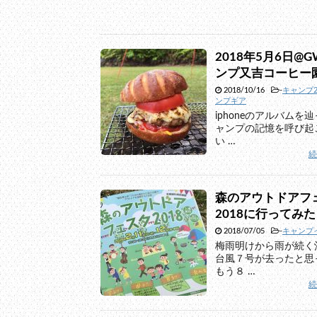
2018年5月6日@
ンプ又吉コーヒー
2018/10/16
-
キャンプ2
ンプギア
iphoneのアルバムを
ャンプの記憶を呼び起
い …
森のアウトドアフ
2018に行ってみた
2018/07/05
-
キャンプ
梅雨明けから雨が続く
台風７号が去ったと思
もう８ …