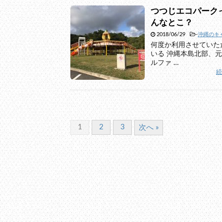
つつじエコパーク
んなとこ？
2018/06/29
-
沖縄のキ
何度か利用させていた
いる 沖縄本島北部、
ルファ …
1
2
3
次へ »