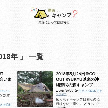
夫婦にとってほぼ修行
18年 」 一覧
UT
2018年5月26日＠GO
で会いま
OUT RYUKYU以来の沖
縄県民の森キャンプ
イベント
2018/10/21
-
キャンプ2018
,
キャ
ンプギア
 OUT
めっちゃキャンプ日和なのに
行けない、辛い。 どうも、ヨ
続きを読む